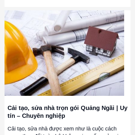
Cải
tạo,
sửa
nhà
trọn
gói
Quảng
Ngãi
|
Uy
tín
–
Chuyên
Cải tạo, sửa nhà trọn gói Quảng Ngãi | Uy
nghiệp
tín – Chuyên nghiệp
Cải tạo, sửa nhà được xem như là cuộc cách