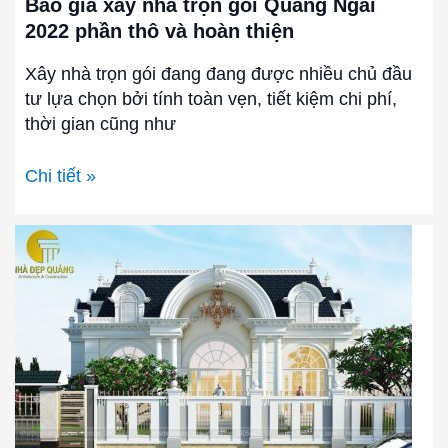
Báo giá xây nhà trọn gói Quảng Ngãi
thiện
2022 phần thô và hoàn thiện
Xây nhà trọn gói đang đang được nhiều chủ đầu
tư lựa chọn bởi tính toàn vẹn, tiết kiệm chi phí,
thời gian cũng như
Chi tiết »
Nhà
Đẹp
Quảng
|
Thiết
Kế
Nhà
Đẹp
Tại