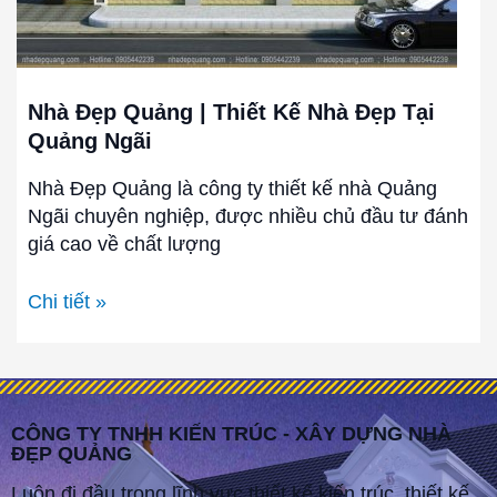
Quảng
Ngãi
Nhà Đẹp Quảng | Thiết Kế Nhà Đẹp Tại
Quảng Ngãi
Nhà Đẹp Quảng là công ty thiết kế nhà Quảng
Ngãi chuyên nghiệp, được nhiều chủ đầu tư đánh
giá cao về chất lượng
Chi tiết »
CÔNG TY TNHH KIẾN TRÚC - XÂY DỰNG NHÀ
ĐẸP QUẢNG
Luôn đi đầu trong lĩnh vực thiết kế kiến trúc, thiết kế