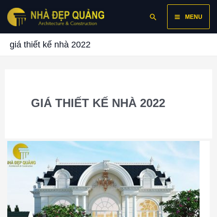
Skip
Main
Search
to
MENU
content
Menu
giá thiết kế nhà 2022
GIÁ THIẾT KẾ NHÀ 2022
Nhà
Đẹp
Quảng
|
Thiết
Kế