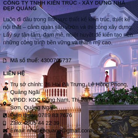
CÔNG TY TNHH KIẾN TRÚC - XÂY DỰNG NHÀ
ĐẸP QUẢNG
Luôn đi đầu trong lĩnh vực thiết kế kiến trúc, thiết kế
nội thất – cảnh quan sân vườn và thi công xây dựng.
Lấy sự tận tâm, đam mê, nhiệt huyết để kiến tạo nên
những công trình bền vững và thẩm mỹ cao.
Mã số thuế: 4300765737
LIÊN HỆ
Trụ sở chính: 76 Hai Bà Trưng, Lê Hồng Phong,
Quảng Ngãi
VPĐD: KDC Đông Nam, Thị trấn Châu Ổ, Bình
Sơn, Quảng Ngãi
Điện thoại: 0789 83 7676
Zalo: 0905 44 22 39
Email:
nhadepquang@gmail.com