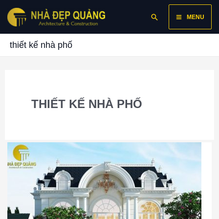
Skip
Main
Search
to
MENU
content
Menu
thiết kế nhà phố
THIẾT KẾ NHÀ PHỐ
Nhà
Đẹp
Quảng
|
Thiết
Kế