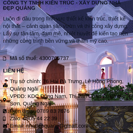
CÔNG TY TNHH KIẾN TRÚC - XÂY DỰNG NHÀ
ĐẸP QUẢNG
Luôn đi đầu trong lĩnh vực thiết kế kiến trúc, thiết kế
nội thất – cảnh quan sân vườn và thi công xây dựng.
Lấy sự tận tâm, đam mê, nhiệt huyết để kiến tạo nên
những công trình bền vững và thẩm mỹ cao.
Mã số thuế: 4300765737
LIÊN HỆ
Trụ sở chính: 76 Hai Bà Trưng, Lê Hồng Phong,
Quảng Ngãi
VPĐD: KDC Đông Nam, Thị trấn Châu Ổ, Bình
Sơn, Quảng Ngãi
Điện thoại: 0789 83 7676
Zalo: 0905 44 22 39
Email:
nhadepquang@gmail.com