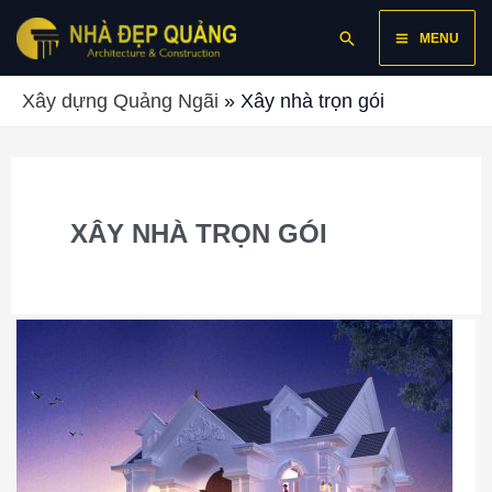
Skip
Main
Search
to
MENU
content
Menu
Xây dựng Quảng Ngãi
»
Xây nhà trọn gói
XÂY NHÀ TRỌN GÓI
Nhận
thi
công
xây
dựng
nhà