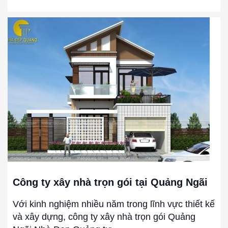
Công
ty
xây
nhà
trọn
gói
tại
Quảng
Ngãi
Công ty xây nhà trọn gói tại Quảng Ngãi
Với kinh nghiệm nhiều năm trong lĩnh vực thiết kế
và xây dựng, công ty xây nhà trọn gói Quảng