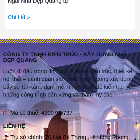
Ngãi Nhà Đẹp Quảng tự
Chi tiết »
CÔNG TY TNHH KIẾN TRÚC - XÂY DỰNG NHÀ
ĐẸP QUẢNG
Luôn đi đầu trong lĩnh vực thiết kế kiến trúc, thiết kế
nội thất – cảnh quan sân vườn và thi công xây dựng.
Lấy sự tận tâm, đam mê, nhiệt huyết để kiến tạo nên
những công trình bền vững và thẩm mỹ cao.
Mã số thuế: 4300765737
LIÊN HỆ
Trụ sở chính: 76 Hai Bà Trưng, Lê Hồng Phong,