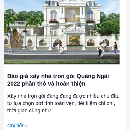
nhà
trọn
gói
Quảng
Ngãi
2022
phần
thô
và
hoàn
Báo giá xây nhà trọn gói Quảng Ngãi
thiện
2022 phần thô và hoàn thiện
Xây nhà trọn gói đang đang được nhiều chủ đầu
tư lựa chọn bởi tính toàn vẹn, tiết kiệm chi phí,
thời gian cũng như
Chi tiết »