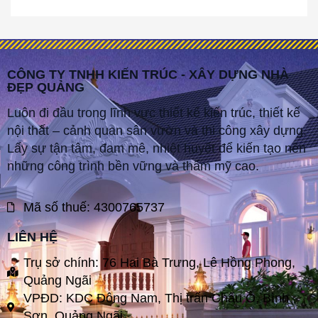
CÔNG TY TNHH KIẾN TRÚC - XÂY DỰNG NHÀ
ĐẸP QUẢNG
Luôn đi đầu trong lĩnh vực thiết kế kiến trúc, thiết kế
nội thất – cảnh quan sân vườn và thi công xây dựng.
Lấy sự tận tâm, đam mê, nhiệt huyết để kiến tạo nên
những công trình bền vững và thẩm mỹ cao.
Mã số thuế: 4300765737
LIÊN HỆ
Trụ sở chính: 76 Hai Bà Trưng, Lê Hồng Phong,
Quảng Ngãi
VPĐD: KDC Đông Nam, Thị trấn Châu Ổ, Bình
Sơn, Quảng Ngãi