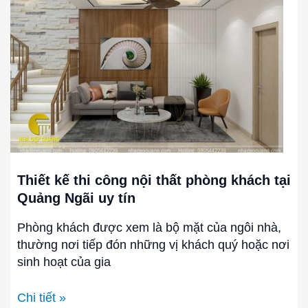
công
nội
thất
phòng
khách
tại
Quảng
Ngãi
uy
tín
Thiết kế thi công nội thất phòng khách tại
Quảng Ngãi uy tín
Phòng khách được xem là bộ mặt của ngôi nhà,
thường nơi tiếp đón những vị khách quý hoặc nơi
sinh hoạt của gia
Chi tiết »