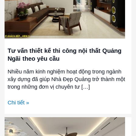
nội
thất
Quảng
Ngãi
theo
yêu
cầu
Tư vấn thiết kế thi công nội thất Quảng
Ngãi theo yêu cầu
Nhiều năm kinh nghiệm hoạt động trong ngành
xây dựng đã giúp Nhà Đẹp Quảng trở thành một
trong những đơn vị chuyên tư […]
Chi tiết »
Thiết
kế
thi