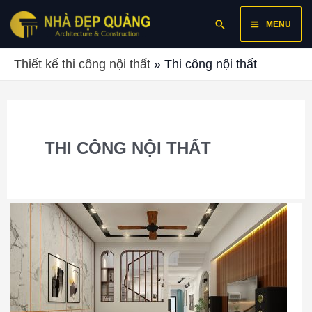
Skip
Main
Search
to
MENU
content
Menu
Thiết kế thi công nội thất
»
Thi công nội thất
THI CÔNG NỘI THẤT
Tư
vấn
thiết
kế
thi
công